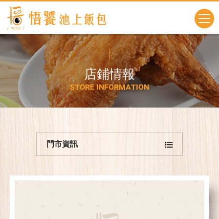
店
鋪
情
報
S
T
O
R
E
I
N
F
O
R
M
A
T
I
O
N
門市資訊