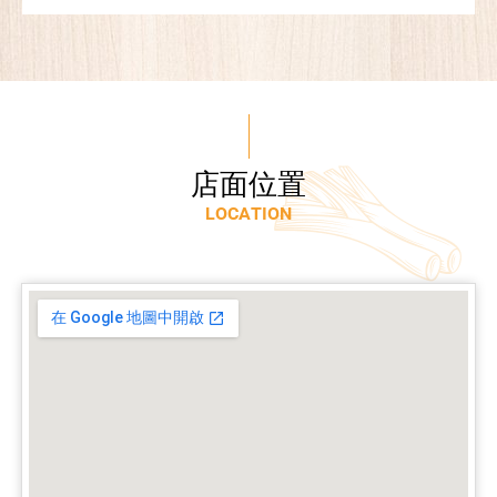
店
面
位
置
L
O
C
A
T
I
O
N