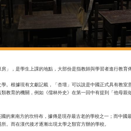
班房」，是學生上課的地點，大部份是指教師與學習者進行教育
之學。根據現有文獻記載，「杏壇」可以說是中國正式具有教室
這類教育的機關，例如《儒林外史》在第一回中有提到「他母親
於英國的東南方的坎特布，據傳是現存最古老的學校之一；而中國
場所。而在漢代後才逐漸出現太學之類官方辦的學校。