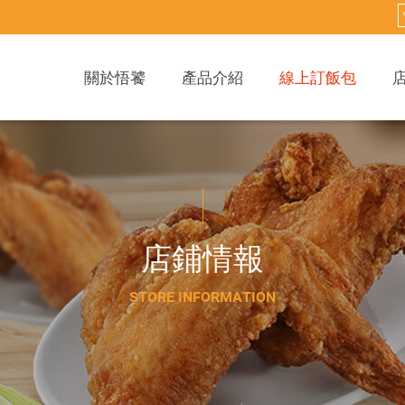
關於悟饕
產品介紹
線上訂飯包
店
鋪
情
報
S
T
O
R
E
I
N
F
O
R
M
A
T
I
O
N