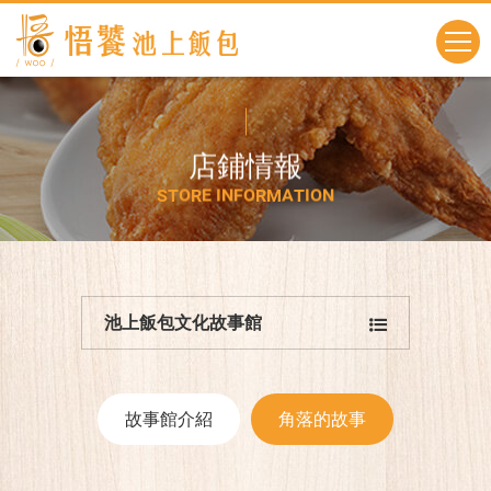
店
鋪
情
報
S
T
O
R
E
I
N
F
O
R
M
A
T
I
O
N
池上飯包文化故事館
故事館介紹
角落的故事