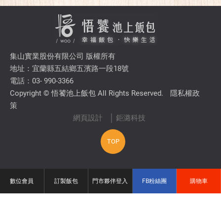
集山實業股份有限公司 版權所有
地址：宜蘭縣五結鄉五濱路一段18號
電話：03- 990-3366
Copyright © 悟饕池上飯包 All Rights Reserved.
隱私權政
策
網頁設計
│ 鉅潞科技
TOP
數位會員
訂製飯包
門市夥伴登入
FB粉絲團
購物車