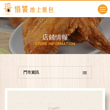
店
鋪
情
報
S
T
O
R
E
I
N
F
O
R
M
A
T
I
O
N
門市資訊