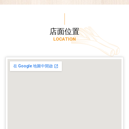
店
面
位
置
L
O
C
A
T
I
O
N