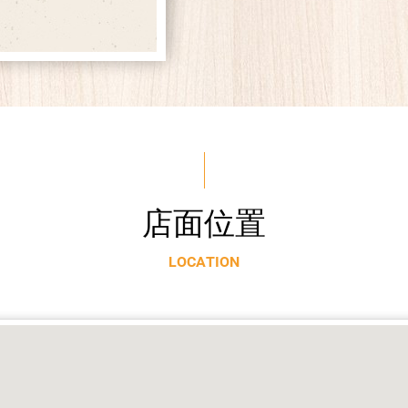
店
面
位
置
L
O
C
A
T
I
O
N