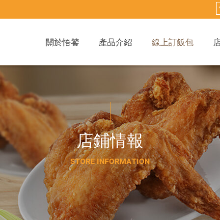
關於悟饕
產品介紹
線上訂飯包
店
鋪
情
報
S
T
O
R
E
I
N
F
O
R
M
A
T
I
O
N