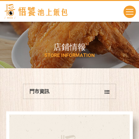
店
鋪
情
報
S
T
O
R
E
I
N
F
O
R
M
A
T
I
O
N
門市資訊