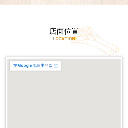
店
面
位
置
L
O
C
A
T
I
O
N