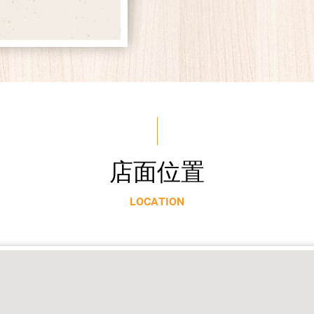
店
面
位
置
L
O
C
A
T
I
O
N