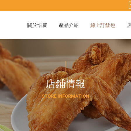
關於悟饕
產品介紹
線上訂飯包
店
鋪
情
報
S
T
O
R
E
I
N
F
O
R
M
A
T
I
O
N