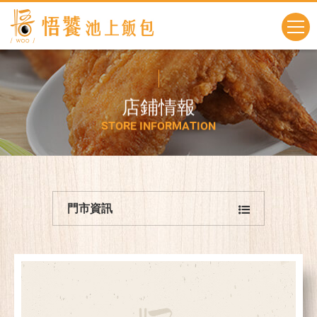
店
鋪
情
報
S
T
O
R
E
I
N
F
O
R
M
A
T
I
O
N
門市資訊