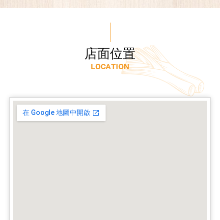
店
面
位
置
L
O
C
A
T
I
O
N