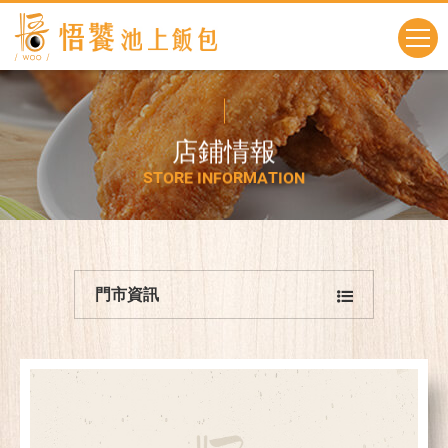
店
鋪
情
報
S
T
O
R
E
I
N
F
O
R
M
A
T
I
O
N
門市資訊