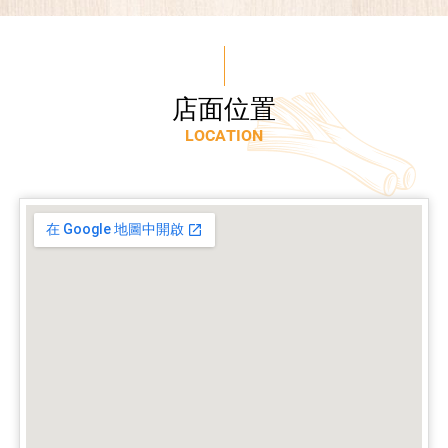
店
面
位
置
L
O
C
A
T
I
O
N