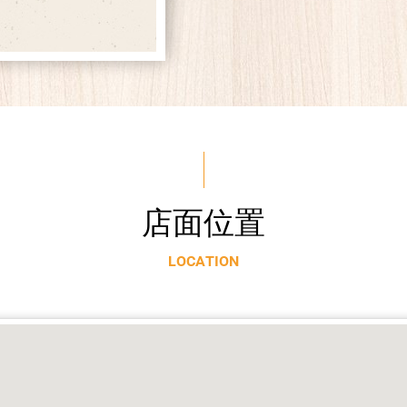
店
面
位
置
L
O
C
A
T
I
O
N