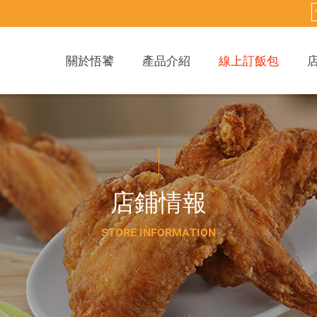
關於悟饕
產品介紹
線上訂飯包
店
鋪
情
報
S
T
O
R
E
I
N
F
O
R
M
A
T
I
O
N