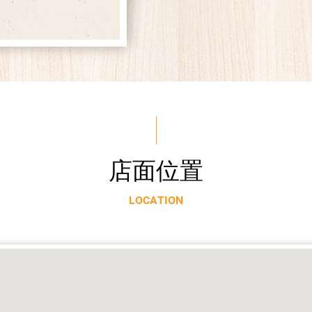
店
面
位
置
L
O
C
A
T
I
O
N