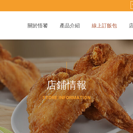
關於悟饕
產品介紹
線上訂飯包
店
鋪
情
報
S
T
O
R
E
I
N
F
O
R
M
A
T
I
O
N