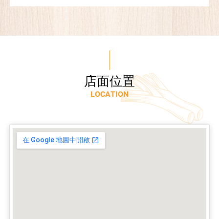
店
面
位
置
L
O
C
A
T
I
O
N