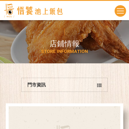
店
鋪
情
報
S
T
O
R
E
I
N
F
O
R
M
A
T
I
O
N
門市資訊