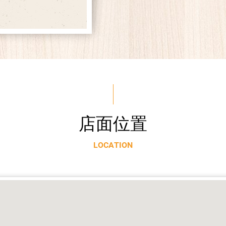
店
面
位
置
L
O
C
A
T
I
O
N