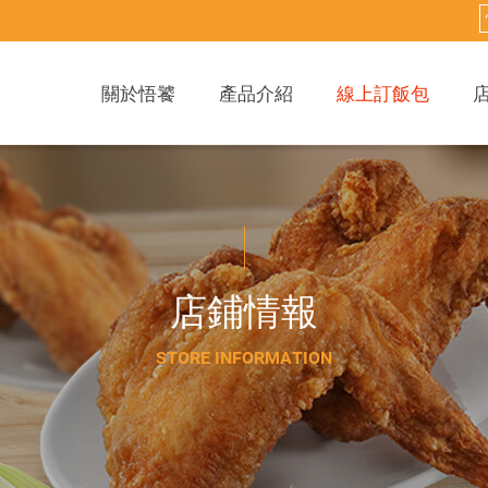
關於悟饕
產品介紹
線上訂飯包
店
鋪
情
報
S
T
O
R
E
I
N
F
O
R
M
A
T
I
O
N