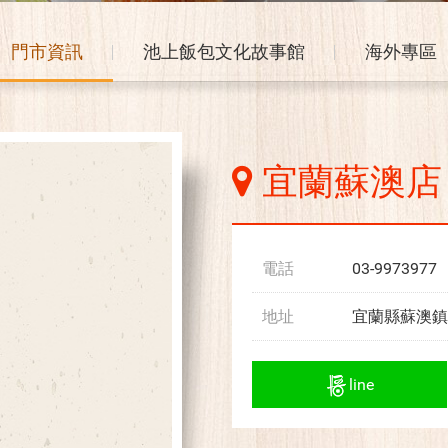
門市資訊
池上飯包文化故事館
海外專區
宜蘭蘇澳店
電話
03-9973977
地址
宜蘭縣蘇澳鎮
line