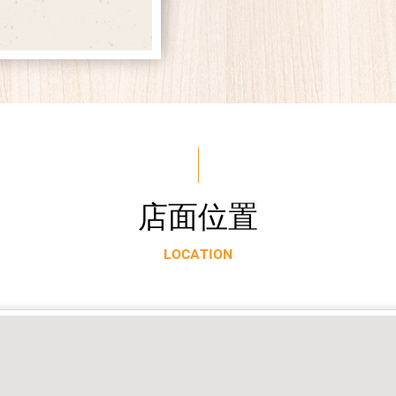
店
面
位
置
L
O
C
A
T
I
O
N