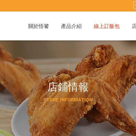
關於悟饕
產品介紹
線上訂飯包
店
鋪
情
報
S
T
O
R
E
I
N
F
O
R
M
A
T
I
O
N