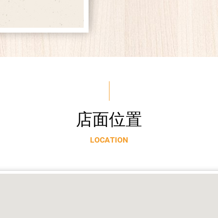
店
面
位
置
L
O
C
A
T
I
O
N