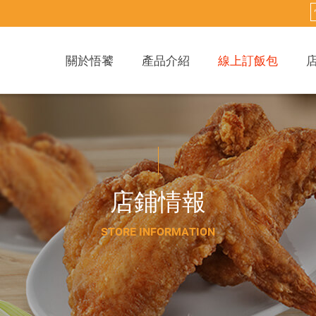
關於悟饕
產品介紹
線上訂飯包
店
鋪
情
報
S
T
O
R
E
I
N
F
O
R
M
A
T
I
O
N