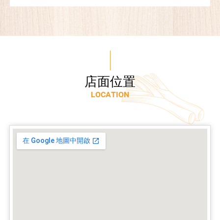
店
面
位
置
L
O
C
A
T
I
O
N