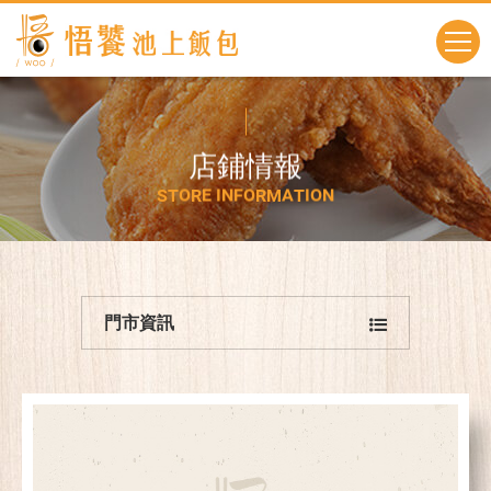
店
鋪
情
報
S
T
O
R
E
I
N
F
O
R
M
A
T
I
O
N
門市資訊