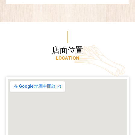
店
面
位
置
L
O
C
A
T
I
O
N