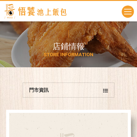
店
鋪
情
報
S
T
O
R
E
I
N
F
O
R
M
A
T
I
O
N
門市資訊