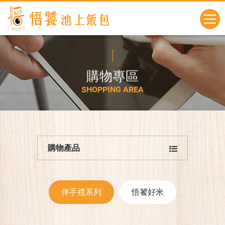
購
物
專
區
S
H
O
P
P
I
N
G
A
R
E
A
購物產品
伴手禮系列
悟饕好米