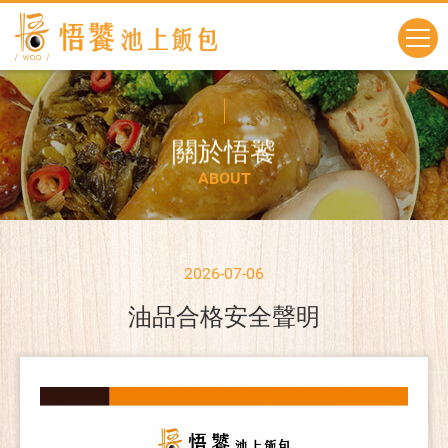
關
於
悟
饕
A
B
O
U
T
2026-07-06
油品合格安全聲明