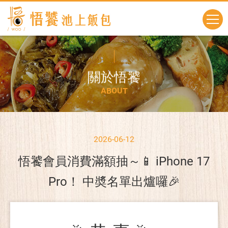
關
於
悟
饕
A
B
O
U
T
2026-06-12
悟饕會員消費滿額抽～📱 iPhone 17
Pro！ 中奬名單出爐囉🎉