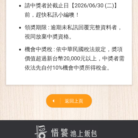
請中獎者於截止日【2026/06/30 (二)】
前，趕快私訊小編噢！
領奬期限 : 逾期未私訊回覆完整資料者，
視同放棄中奬資格。
機會中奬稅 : 依中華民國稅法規定，奬項
價值超過新台幣20,000元以上，中奬者需
依法先自付10%機會中奬所得稅金。
返回上頁