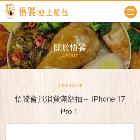
關
於
悟
饕
A
B
O
U
T
2026-02-25
悟饕會員消費滿額抽～ iPhone 17
Pro！