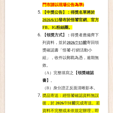
門市請以現場公告為準)
【中獎公告】：得獎名單將於
2026/6/15
發布於悟饕官網、官方
FB、IG粉絲團。
【領獎方式】：
得獎者應備齊下
列資料，並於
2026/7/15前
寄回領
獎確認書「悟饕-行銷活動小
組」，收件以郵戳為憑，逾期無
效。
（A）完整填寫之
【領獎確認
書】
。
（B）身分證正反面清晰影本。
奬品寄送：經悟饕確認資料無誤
後，於
2026/7/31前
完成寄送。若
資料不完整或未依規定辦理，即