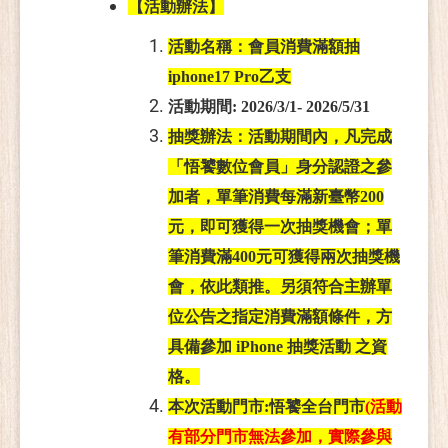
【活動辦法】
活動名稱：會員消費滿額抽
iphone17 Pro乙支
活動期間: 2026/3/1- 2026/5/31
抽獎辦法：活動期間內，凡完成
「悟饕數位會員」身分認證之參
加者，單筆消費每滿新臺幣200
元，即可獲得一次抽獎機會；單
筆消費滿400元可獲得兩次抽獎機
會，依此類推。另須符合主辦單
位公告之指定消費滿額條件，方
具備參加 iPhone 抽獎活動 之資
格。
本次活動門市:悟饕全台門市
(
活動
有部分門市無法參加，實際參與