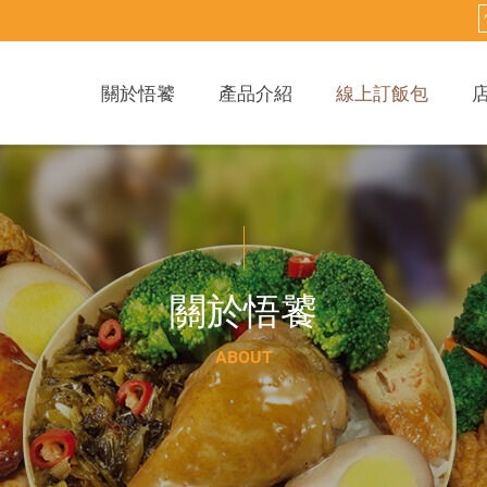
關於悟饕
產品介紹
線上訂飯包
關
於
悟
饕
A
B
O
U
T