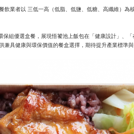
餐飲業者以 三低一高（低脂、低鹽、低糖、高纖維）為
甄選環保組優選盒餐，展現悟饕池上飯包在「健康設計」、
供兼具健康與環保價值的餐盒選擇，期待提升產業標準與