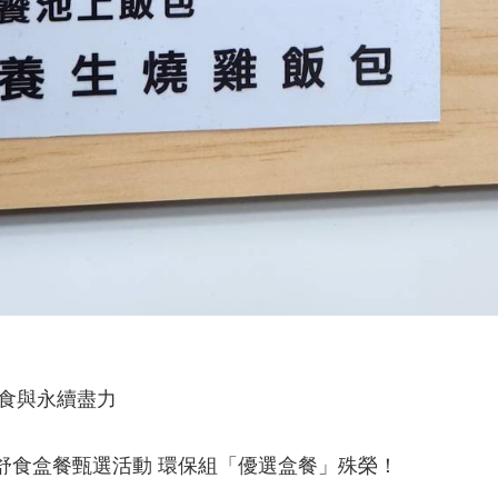
飲食與永續盡力
年舒食盒餐甄選活動 環保組「優選盒餐」殊榮！