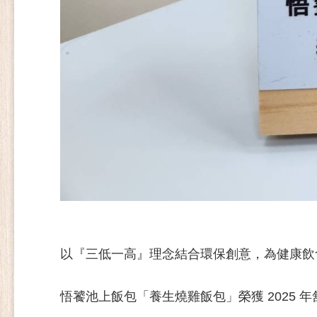
以『三低一高』理念結合環保創意，為健康
悟饕池上飯包「養生燒雞飯包」榮獲 2025 