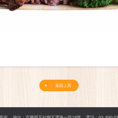
返回上頁
所有
地址：宜蘭縣五結鄉五濱路一段18號
電話：03- 990-3