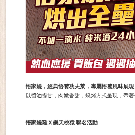
悟家燒，經典悟饕功夫菜，專屬悟饕風味展現
以醬油提甘，肉嫩香甜，燒烤方式呈現，帶著
悟家燒雞 X 樂天桃猿 聯名活動