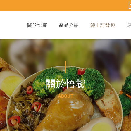
關於悟饕
產品介紹
線上訂飯包
關
於
悟
饕
A
B
O
U
T