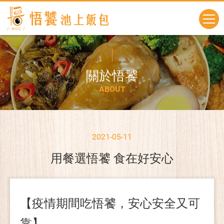
關
於
悟
饕
A
B
O
U
T
2021-05-11
用餐選悟饕 食在好安心
【疫情期間吃悟饕，安心安全又可
靠】