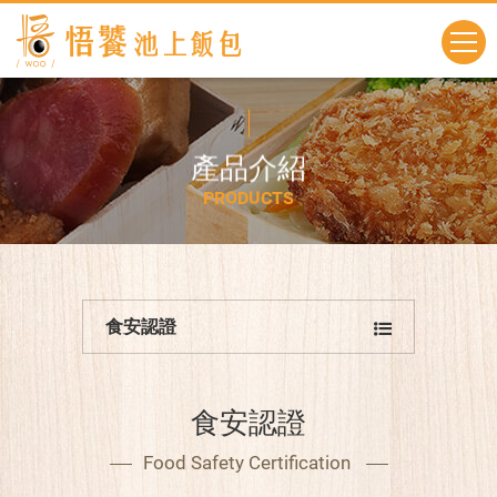
產
品
介
紹
P
R
O
D
U
C
T
S
食安認證
食安認證
Food Safety Certification